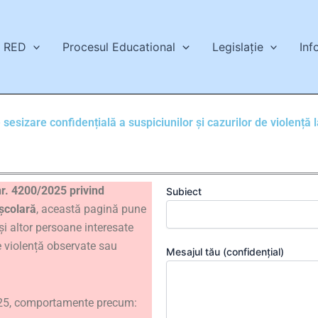
RED
Procesul Educational
Legislație
Inf
sesizare confidențială a suspiciunilor și cazurilor de violență l
nr. 4200/2025 privind
Subiect
 școlară
, această pagină pune
e și altor persoane interesate
de violență observate sau
Mesajul tău (confidențial)
025, comportamente precum: