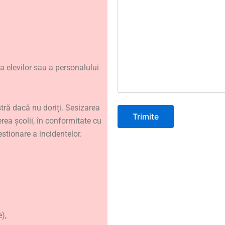
 elevilor sau a personalului
ră dacă nu doriți. Sesizarea
rea școlii, în conformitate cu
estionare a incidentelor.
),