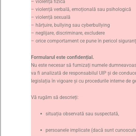
– violență fizică
– violență verbală, emoțională sau psihologică
– violență sexuală
– hărțuire, bullying sau cyberbullying
– neglijare, discriminare, excludere
– orice comportament ce pune în pericol siguranța
Formularul este confidențial.
Nu este necesar să furnizați numele dumneavoast
va fi analizată de responsabilul UIP și de conduce
legislația în vigoare și cu procedurile interne de g
Vă rugăm să descrieți:
situația observată sau suspectată,
persoanele implicate (dacă sunt cunoscute