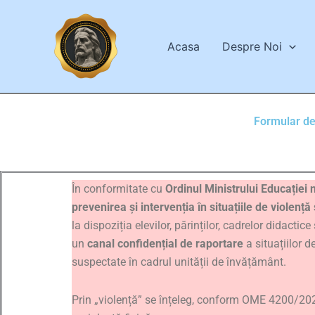
Skip
conținut
to
content
Acasa
Despre Noi
Formular de 
În conformitate cu
Ordinul Ministrului Educației 
prevenirea și intervenția în situațiile de violență
la dispoziția elevilor, părinților, cadrelor didactic
un
canal confidențial de raportare
a situațiilor 
suspectate în cadrul unității de învățământ.
Prin „violență” se înțeleg, conform OME 4200/2