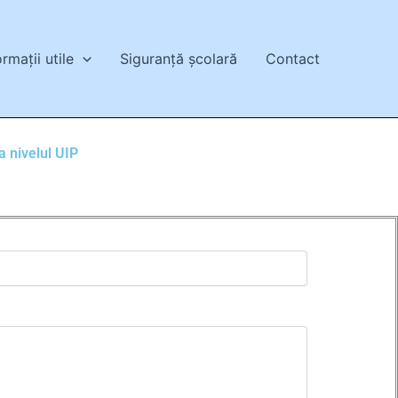
ormații utile
Siguranță școlară
Contact
a nivelul UIP