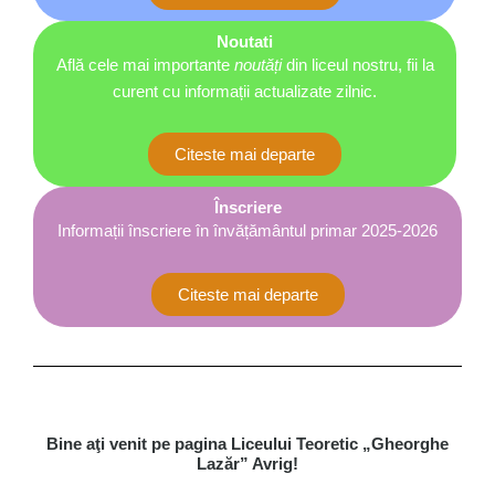
Noutati
Află cele mai importante
noutăți
din liceul nostru, fii la
curent cu informații actualizate zilnic.
Citeste mai departe
Înscriere
Informații înscriere în învățământul primar 2025-2026
Citeste mai departe
Bine aţi venit pe pagina Liceului Teoretic „Gheorghe
Lazăr” Avrig!