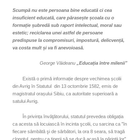
Scumpă nu este persoana bine educată ci cea
insuficient educată, care părasește școala cu o
formație șubredă sub raport intelectual, moral sau
estetic; reciclarea unei astfel de persoane
predispuse la compromisuri, impostură, delicvență,
va costa mult și va fi anevoioasă.
George Văideanu
„Educația între milenii”
Există o primă informație despre vechimea școlii
din Avrig în Statutul din 13 octombrie 1582, emis de
magistratul orașului Sibiu, ca autoritate superioară a
satului Avrig.
În privința învăţătorului, statutul prevedea obligația
ca acesta să locuiască în incinta şcolii, cu sarcina ca ”în
fiecare sâmbătă şi de sărbători, la ora 8 seara, să tragă
clopotul, pentru ca tinerii să se ducă acasă la părinţii lor”.