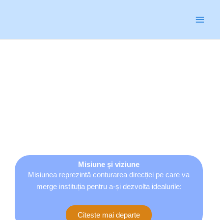
Skip
conținut
to
content
Misiune și viziune
Misiunea reprezintă conturarea direcției pe care va
merge instituția pentru a-și dezvolta idealurile:
Citeste mai departe