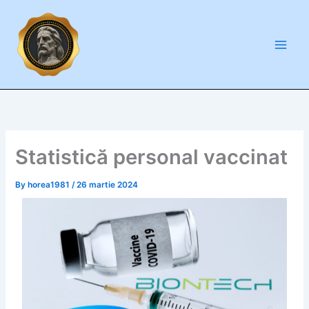
Skip
conținut
to
content
Statistică personal vaccinat
By
horea1981
/
26 martie 2024